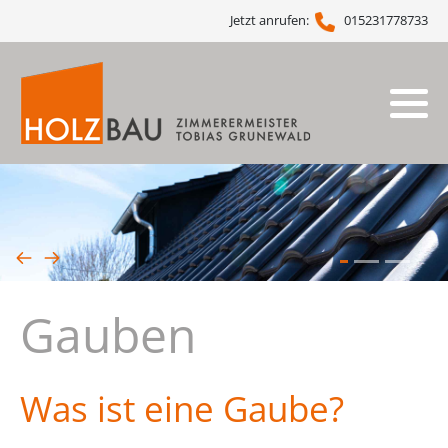
Jetzt anrufen:
015231778733
Dachstuhl
FAQ Dachstuhl
Gauben
Dacheindeckung
Energetische Dachsanierung
Carports
Gauben
Dachfenster
Vordächer
Was ist eine Gaube?
Pergolen