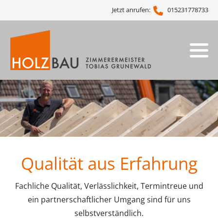
Jetzt anrufen:
015231778733
Dachstuhl
FAQ Dachstuhl
Gauben
Dacheindeckung
Energetische Dachsanierung
Carports
Qualität aus Erfahrung
Dachfenster
Fachliche Qualität, Verlässlichkeit, Termintreue und
Vordächer
ein partnerschaftlicher Umgang sind für uns
selbstverständlich.
Pergolen